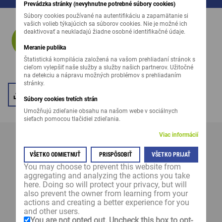
Prevádzka stránky (nevyhnutne potrebné súbory cookies)
Súbory cookies používané na autentifikáciu a zapamätanie si
vašich volieb týkajúcich sa súborov cookies. Nie je možné ich
deaktivovať a neukladajú žiadne osobné identifikačné údaje.
Meranie publika
Štatistická kompilácia založená na vašom prehliadaní stránok s
cieľom vylepšiť naše služby a služby našich partnerov. Užitočné
na detekciu a nápravu možných problémov s prehliadaním
stránky.
LIDCOVER MELLIFERE SK - PRODUKTOVÝ LIST
Súbory cookies tretích strán
Umožňujú zdieľanie obsahu na našom webe v sociálnych
sieťach pomocou tlačidiel zdieľania.
Viac informácií
LIDCOVER MELLIFERE SK
možno založiť aj po zbere
hlavnej plodiny. V nasledujúcom roku poskytujú na
VŠETKO ODMIETNUŤ
PRISPÔSOBIŤ
VŠETKO PRIJAŤ
You may choose to prevent this website from
kvety bohaté strukoviny účinný a cielený pôdny kryt a
aggregating and analyzing the actions you take
zabezpečujú užitočnú obnovu vegetácie. Pritom veľmi
here. Doing so will protect your privacy, but will
vysoký nektárový potenciál použitých druhov
also prevent the owner from learning from your
actions and creating a better experience for you
podporuje najmä opeľujúci hmyz. Mulčovanie môže
and other users.
byť prospešné v závislosti od tlaku burín. Ďalšou
You are not opted out. Uncheck this box to opt-