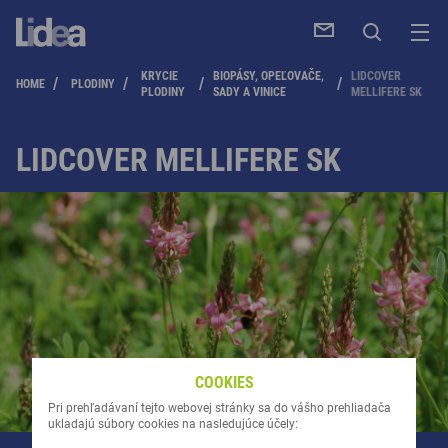
KRYCIE
BIOPÁSY, OPEĽOVAČE,
LIDCOVER
/
/
/
/
HOME
PLODINY
PLODINY
SADY A VINICE
MELLIFERE SK
LIDCOVER MELLIFERE SK
DAJ
COOKIES
Pri prehľadávaní tejto webovej stránky sa do vášho prehliadača
ukladajú súbory cookies na nasledujúce účely: